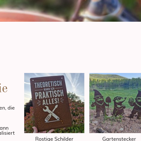
ie
en, die
kann
isiert
Rostige Schilder
Gartenstecker